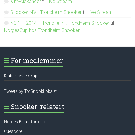
Kim-Alexander
til
Live Stream
Snooker NM : Trondheim Snooker
til
Live Stream
NC 1 – 2014 – Trondheim : Trondheim Snooker
til
NorgesCup hos Trondheim Snooker
For medlemmer
Klubbmesterskap
Tweets by TrdSnookLokalet
Snooker-relatert
Norges Biljardforbund
Cuescore