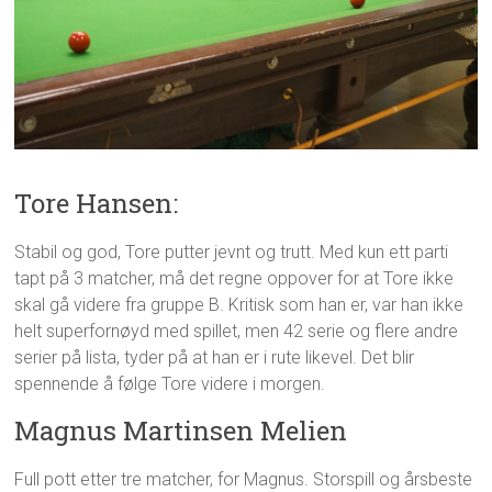
Tore Hansen:
Stabil og god, Tore putter jevnt og trutt. Med kun ett parti
tapt på 3 matcher, må det regne oppover for at Tore ikke
skal gå videre fra gruppe B. Kritisk som han er, var han ikke
helt superfornøyd med spillet, men 42 serie og flere andre
serier på lista, tyder på at han er i rute likevel. Det blir
spennende å følge Tore videre i morgen.
Magnus Martinsen Melien
Full pott etter tre matcher, for Magnus. Storspill og årsbeste