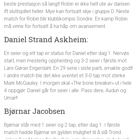
beste prestasjon så langt! Robin er ikke helt ute av dansen
ift sluttspillet heller. Mye kan fortsatt skje i gruppe D. Neste
match for Robin blir klubbkompis Sondre. En kamp Robin
må vinne for fortsatt å ha håp om avansement.
Daniel Strand Askheim:
En seier og ett tap er status for Daniel etter dag 1. Nervøs
start, men mesterlig opphenting og 3-2 seier i første mot
Lars-Gøran Engerdahl. En 29 serie i siste parti, smakte godt!
I andre match ble det ikke uventet et 3-0 tap mot sterke
Mark McGauley. I morgen skal «The bone breaker» ut i hele
4 oppgjør. Daniel går for seier i alle. Pass dere, Audun og
Umar!!
Bjørnar Jacobsen
Bjørnar står med 1 seier og 2 tap, etter dag 1. I første
match hadde Bjørnar en gylden mulighet til å slå Trond