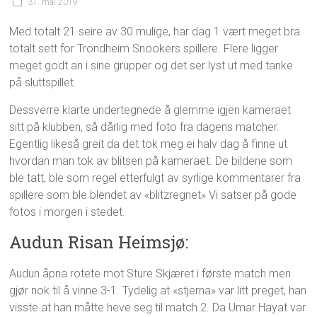
31. mai 2019
Med totalt 21 seire av 30 mulige, har dag 1 vært meget bra
totalt sett for Trondheim Snookers spillere. Flere ligger
meget godt an i sine grupper og det ser lyst ut med tanke
på sluttspillet.
Dessverre klarte undertegnede å glemme igjen kameraet
sitt på klubben, så dårlig med foto fra dagens matcher.
Egentlig likeså greit da det tok meg ei halv dag å finne ut
hvordan man tok av blitsen på kameraet. De bildene som
ble tatt, ble som regel etterfulgt av syrlige kommentarer fra
spillere som ble blendet av «blitzregnet» Vi satser på gode
fotos i morgen i stedet.
Audun Risan Heimsjø:
Audun åpna rotete mot Sture Skjæret i første match men
gjør nok til å vinne 3-1. Tydelig at «stjerna» var litt preget, han
visste at han måtte heve seg til match 2. Da Umar Hayat var