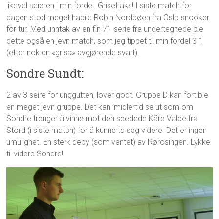
likevel seieren i min fordel. Griseflaks! I siste match for
dagen stod meget habile Robin Nordbøen fra Oslo snooker
for tur. Med unntak av en fin 71-serie fra undertegnede ble
dette også en jevn match, som jeg tippet til min fordel 3-1
(etter nok en «grisa» avgjørende svart).
Sondre Sundt:
2 av 3 seire for unggutten, lover godt. Gruppe D kan fort ble
en meget jevn gruppe. Det kan imidlertid se ut som om
Sondre trenger å vinne mot den seedede Kåre Valde fra
Stord (i siste match) for å kunne ta seg videre. Det er ingen
umulighet. En sterk deby (som ventet) av Rørosingen. Lykke
til videre Sondre!