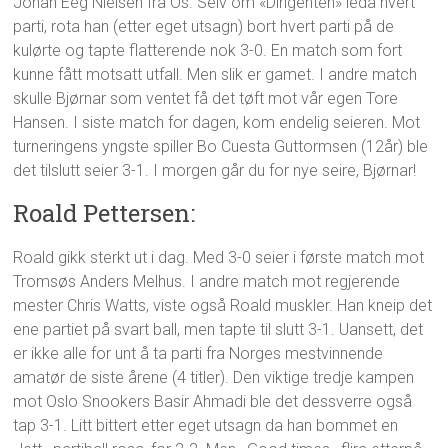
Johan Eeg Nielsen fra Os. Selv om «Dirigenten» leda hvert
parti, rota han (etter eget utsagn) bort hvert parti på de
kulørte og tapte flatterende nok 3-0. En match som fort
kunne fått motsatt utfall. Men slik er gamet. I andre match
skulle Bjørnar som ventet få det tøft mot vår egen Tore
Hansen. I siste match for dagen, kom endelig seieren. Mot
turneringens yngste spiller Bo Cuesta Guttormsen (12år) ble
det tilslutt seier 3-1. I morgen går du for nye seire, Bjørnar!
Roald Pettersen:
Roald gikk sterkt ut i dag. Med 3-0 seier i første match mot
Tromsøs Anders Melhus. I andre match mot regjerende
mester Chris Watts, viste også Roald muskler. Han kneip det
ene partiet på svart ball, men tapte til slutt 3-1. Uansett, det
er ikke alle for unt å ta parti fra Norges mestvinnende
amatør de siste årene (4 titler). Den viktige tredje kampen
mot Oslo Snookers Basir Ahmadi ble det dessverre også
tap 3-1. Litt bittert etter eget utsagn da han bommet en