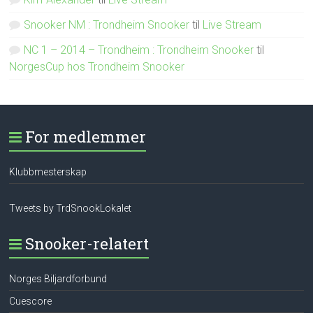
Snooker NM : Trondheim Snooker
til
Live Stream
NC 1 – 2014 – Trondheim : Trondheim Snooker
til
NorgesCup hos Trondheim Snooker
For medlemmer
Klubbmesterskap
Tweets by TrdSnookLokalet
Snooker-relatert
Norges Biljardforbund
Cuescore