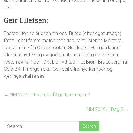
«lett» partiball rosa, for 2-2. Men «Good times» flira etterpå,
læll.
Geir Ellefsen:
Eneste uten seier enda fra oss. Burde (etter eget utsagn)
fått til mer i første match mot debutant Esteban Montero
Bustamante fra Oslo Snooker. Geir ledet 1-0, men klarte
ikke å benytte seg av gode muligheter som åpnet seg i
resten av kampen. Det ble nytt tap mot Bjørn Bratteberg fra
Oslo BK. I morgen skal Geir spille tre nye kamper, og
kjerringa skal reises.
←
NM 2019 – Hvordan følge turneringen?
NM 2019 – Dag 2
→