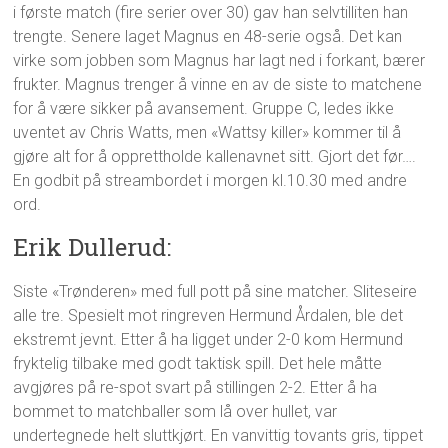
i første match (fire serier over 30) gav han selvtilliten han
trengte. Senere laget Magnus en 48-serie også. Det kan
virke som jobben som Magnus har lagt ned i forkant, bærer
frukter. Magnus trenger å vinne en av de siste to matchene
for å være sikker på avansement. Gruppe C, ledes ikke
uventet av Chris Watts, men «Wattsy killer» kommer til å
gjøre alt for å opprettholde kallenavnet sitt. Gjort det før….
En godbit på streambordet i morgen kl.10.30 med andre
ord.
Erik Dullerud:
Siste «Trønderen» med full pott på sine matcher. Sliteseire
alle tre. Spesielt mot ringreven Hermund Årdalen, ble det
ekstremt jevnt. Etter å ha ligget under 2-0 kom Hermund
fryktelig tilbake med godt taktisk spill. Det hele måtte
avgjøres på re-spot svart på stillingen 2-2. Etter å ha
bommet to matchballer som lå over hullet, var
undertegnede helt sluttkjørt. En vanvittig tovants gris, tippet