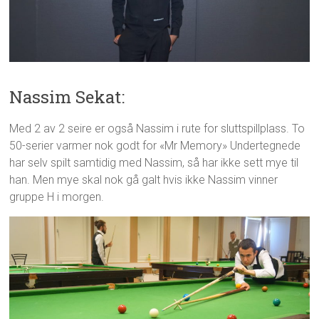
Nassim Sekat:
Med 2 av 2 seire er også Nassim i rute for sluttspillplass. To
50-serier varmer nok godt for «Mr Memory» Undertegnede
har selv spilt samtidig med Nassim, så har ikke sett mye til
han. Men mye skal nok gå galt hvis ikke Nassim vinner
gruppe H i morgen.